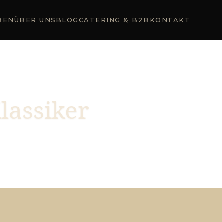
BEN
ÜBER UNS
BLOG
CATERING & B2B
KONTAKT
lassiker