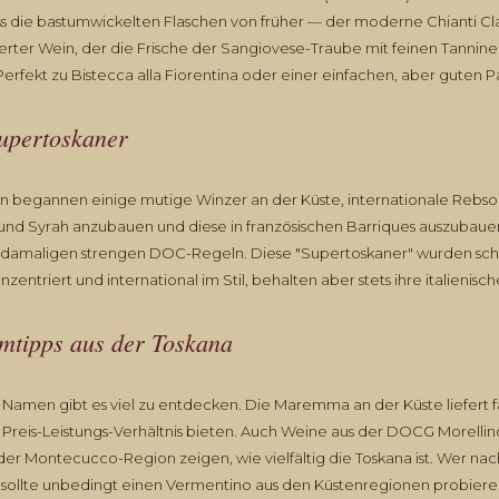
s die bastumwickelten Flaschen von früher — der moderne Chianti Clas
rierter Wein, der die Frische der Sangiovese-Traube mit feinen Tannin
erfekt zu Bistecca alla Fiorentina oder einer einfachen, aber guten P
Supertoskaner
en begannen einige mutige Winzer an der Küste, internationale Rebs
und Syrah anzubauen und diese in französischen Barriques auszubauen
 damaligen strengen DOC-Regeln. Diese "Supertoskaner" wurden schn
konzentriert und international im Stil, behalten aber stets ihre italienisc
mtipps aus der Toskana
 Namen gibt es viel zu entdecken. Die Maremma an der Küste liefert f
s Preis-Leistungs-Verhältnis bieten. Auch Weine aus der DOCG Morelli
er Montecucco-Region zeigen, wie vielfältig die Toskana ist. Wer nach
sollte unbedingt einen Vermentino aus den Küstenregionen probiere