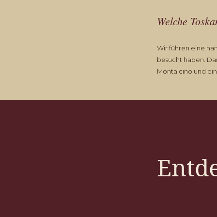
Welche Toskan
Wir führen eine ha
besucht haben. Dar
Montalcino und ei
Entde