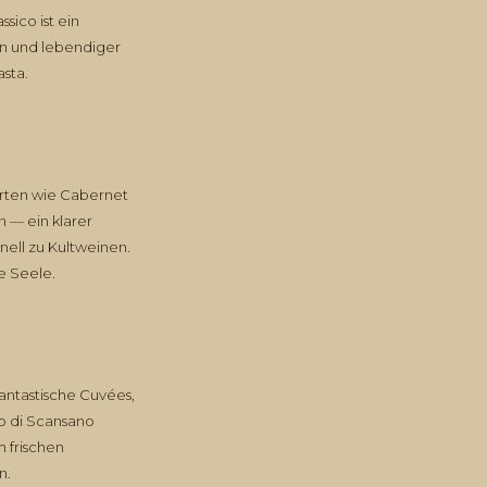
sico ist ein
en und lebendiger
asta.
orten wie Cabernet
 — ein klarer
ell zu Kultweinen.
he Seele.
antastische Cuvées,
no di Scansano
 frischen
n.