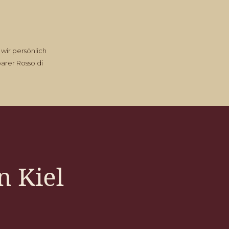
wir persönlich
arer Rosso di
n Kiel