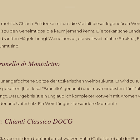
t mehr als Chianti. Entdecke mit uns die Vielfalt dieser legendären W
bis zu den Geheimtipps, die kaum jemand kennt. Die toskanische Lands
 sanften Hügeln bringt Weine hervor, die weltweit für ihre Struktur, E
ühmt sind.
runello di Montalcino
ie unangefochtene Spitze der toskanischen Weinbaukunst. Er wird zu 10
ekeltert (hier lokal "Brunello" genannt) und muss mindestens fünf Jah
angt. Das Ergebnis ist ein unglaublich komplexer Rotwein mit Aromen
eder und Unterholz. Ein Wein für ganz besondere Momente.
r: Chianti Classico DOCG
 Classico mit dem berühmten schwarzen Hahn (Gallo Nero) auf der Band