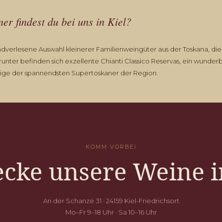
er findest du bei uns in Kiel?
ndverlesene Auswahl kleinerer Familienweingüter aus der Toskana, die 
unter befinden sich exzellente Chianti Classico Reservas, ein wunderb
nige der spannendsten Supertoskaner der Region.
KOMM VORBEI
cke unsere Weine i
An der Schanze 31 · 24159 Kiel-Friedrichsort
Mo–Fr 9–18 Uhr · Sa 10–16 Uhr