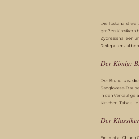
Die Toskana ist wei
großen Klassikern 
Zypressenalleen und
Reifepotenzial ber
Der König: B
Der Brunello ist d
Sangiovese-Traube g
in den Verkauf gel
Kirschen, Tabak, L
Der Klassike
Ein echter Chianti