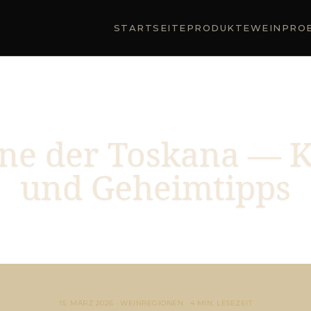
STARTSEITE
PRODUKTE
WEINPRO
ne der Toskana — K
und Geheimtipps
15. MÄRZ 2026 · WEINREGIONEN · 4 MIN. LESEZEIT