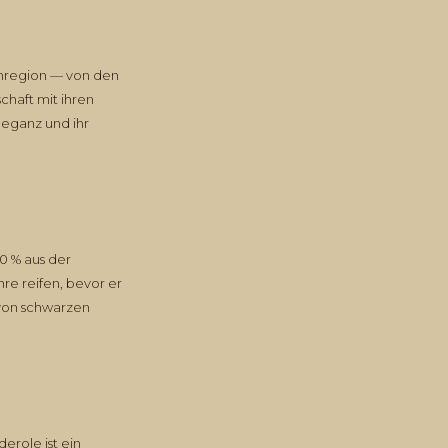
einregion — von den
chaft mit ihren
leganz und ihr
0 % aus der
re reifen, bevor er
 von schwarzen
erole ist ein