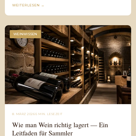
WEITERLESEN
→
WEINWISSEN
8. MÄRZ 2026
·
5 MIN. LESEZEIT
Wie man Wein richtig lagert — Ein
Leitfaden für Sammler