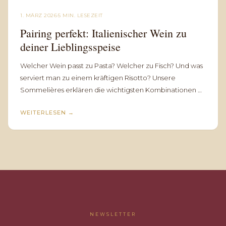
1. MÄRZ 2026
·
5 MIN. LESEZEIT
Pairing perfekt: Italienischer Wein zu
deiner Lieblingsspeise
Welcher Wein passt zu Pasta? Welcher zu Fisch? Und was
serviert man zu einem kräftigen Risotto? Unsere
Sommelières erklären die wichtigsten Kombinationen —
einfach und ohne Fachchinesisch.
WEITERLESEN
→
NEWSLETTER